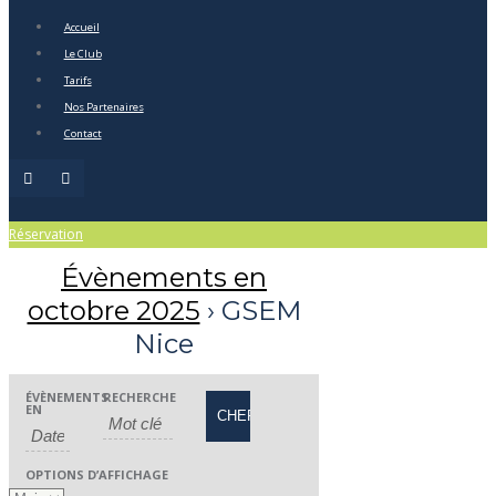
Accueil
Le Club
Tarifs
Nos Partenaires
Contact
Réservation
Évènements en
octobre 2025
› GSEM
Nice
Recherche
Rechercher
ÉVÈNEMENTS
RECHERCHE
Navigation
EN
et
Évènements
de
navigation
vues
OPTIONS D’AFFICHAGE
de