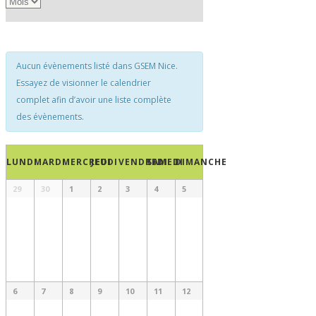
Évènement
vues
Évènements
Aucun évènements listé dans GSEM Nice.
Essayez de visionner le calendrier
complet afin d’avoir une liste complète
des évènements.
Calendrier
LUNDI
MARDI
MERCREDI
JEUDI
VENDREDI
SAMEDI
DIMANCHE
de
Calendrier
29
30
1
2
3
4
5
Évènements
de
Évènements
6
7
8
9
10
11
12