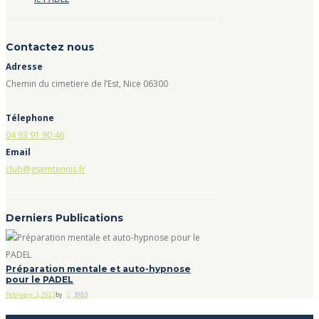
Contactez nous
Adresse
Chemin du cimetiere de l’Est, Nice 06300
Télephone
04 93 91 90 46
Email
club@gsemtennis.fr
Derniers Publications
Préparation mentale et auto-hypnose
pour le PADEL
February 3, 2023
by
3983