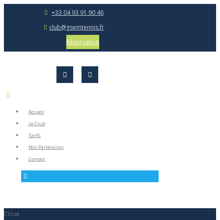
+33 04 93 91 90 46
club@gsemtennis.fr
Réservation
Accueil
Le Club
Tarifs
Nos Partenaires
Contact
Close