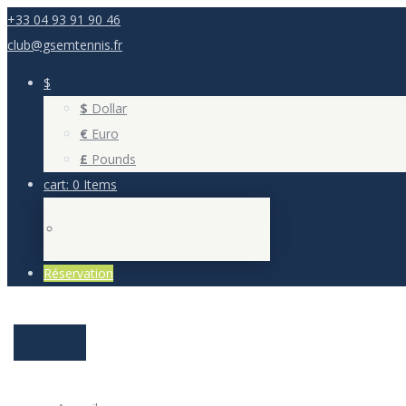
+33 04 93 91 90 46
club@gsemtennis.fr
$
$
Dollar
€
Euro
£
Pounds
cart:
0 Items
Réservation