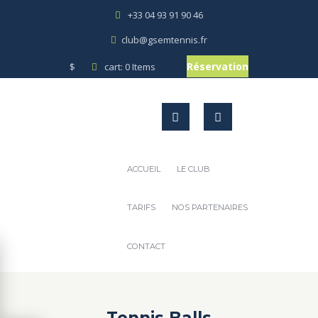
+33 04 93 91 90 46
club@gsemtennis.fr
Réservation
$
cart:
0 Items
ACCUEIL
LE CLUB
TARIFS
NOS PARTENAIRES
CONTACT
Tennis Balls