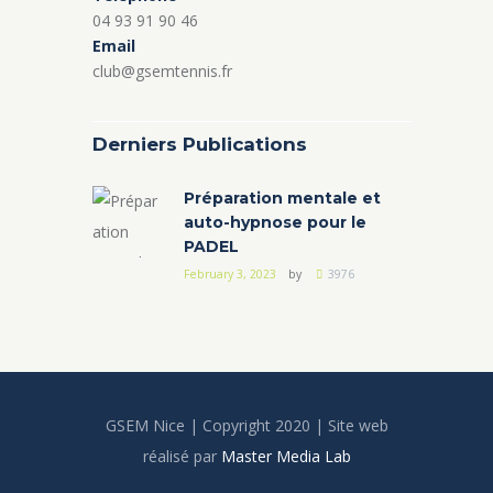
04 93 91 90 46
Email
club@gsemtennis.fr
Derniers Publications
Préparation mentale et
auto-hypnose pour le
PADEL
February 3, 2023
by
3976
GSEM Nice | Copyright 2020 | Site web
réalisé par
Master Media Lab